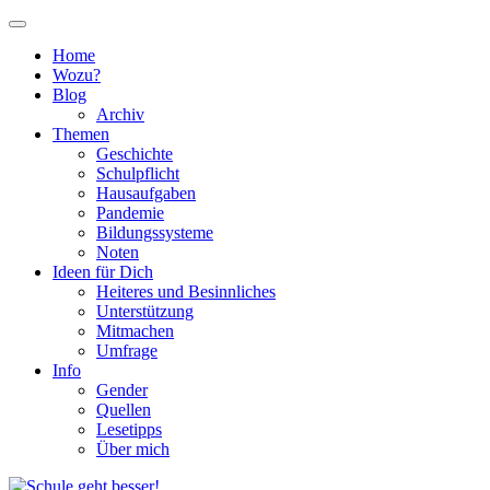
Home
Wozu?
Blog
Archiv
Themen
Geschichte
Schulpflicht
Hausaufgaben
Pandemie
Bildungssysteme
Noten
Ideen für Dich
Heiteres und Besinnliches
Unterstützung
Mitmachen
Umfrage
Info
Gender
Quellen
Lesetipps
Über mich