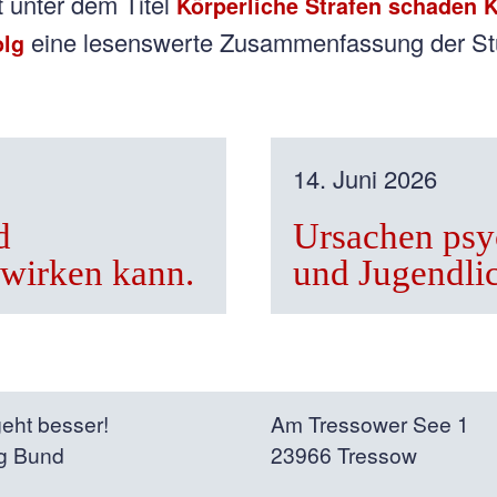
 unter dem Titel
Körperliche Strafen schaden K
eine lesenswerte Zusammenfassung der Stud
olg
14. Juni 2026
d
Ursachen psy
ewirken kann.
und Jugendli
eht besser!
Am Tressower See 1
g Bund
23966 Tressow