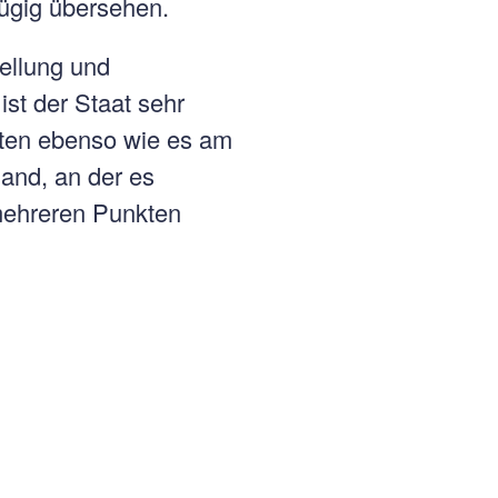
zügig übersehen.
tellung und
st der Staat sehr
äften ebenso wie es am
and, an der es
mehreren Punkten