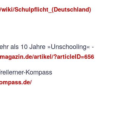
g/wiki/Schulpflicht_(Deutschland)
hr als 10 Jahre »Unschooling« -
magazin.de/artikel/?articleID=656
Freilerner-Kompass
kompass.de/