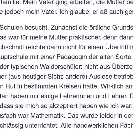
amilie. Mein Vater ging arbeiten, die Mutter b
edoch mein Vater. Ich glaube, er aß auch ger
Schulen besucht. Zunächst die örtliche Grundsc
as war für meine Mutter praktischer, denn dann 
schnitt reichte dann nicht für einen Übertritt
auptschule mit einer Pädagogin der alten Sorte
 der typischen Waldorschüler: nicht aus Überze
er (aus heutiger Sicht: andere) Auslese betrie
en Ruf in bestimmten Kreisen hatte. Wirklich a
tan haben mir einige Lehrerinnen und Lehrer. 
dass sie mich so akzeptiert haben wie ich war:
gsfach war Mathematik. Das wurde leider in der
hlässig unterrichtet. Alle handwerklichen Fäch