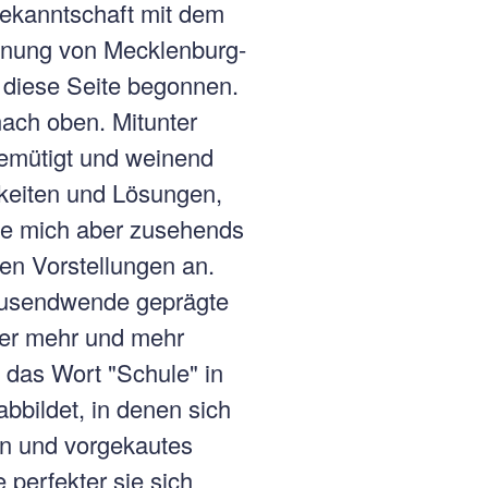
Bekanntschaft mit dem
dnung von Mecklenburg-
 diese Seite begonnen.
nach oben. Mitunter
demütigt und weinend
keiten und Lösungen,
lte mich aber zusehends
ten Vorstellungen an.
rtausendwende geprägte
mer mehr und mehr
s das Wort "Schule" in
bbildet, in denen sich
en und vorgekautes
perfekter sie sich