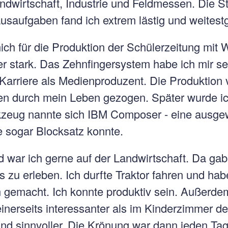
andwirtschaft, Industrie und Feldmessen. Die St
saufgaben fand ich extrem lästig und weitest
ch für die Produktion der Schülerzeitung mit
r stark. Das Zehnfingersystem habe ich mir se
Karriere als Medienproduzent. Die Produktion 
den durch mein Leben gezogen. Später wurde ich
kzeug nannte sich IBM Composer - eine ausg
 sogar Blocksatz konnte.
d war ich gerne auf der Landwirtschaft. Da ga
 zu erleben. Ich durfte Traktor fahren und ha
n gemacht. Ich konnte produktiv sein. Außerde
einerseits interessanter als im Kinderzimmer d
und sinnvoller. Die Krönung war dann jeden T