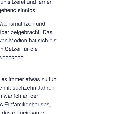
uhlsitzerei und lernen
gehend sinnlos.
 Wachsmatrizen und
lber beigebracht. Das
von Medien hat sich bis
 Setzer für die
ewachsene
b es immer etwas zu tun
be mit sechzehn Jahren
m war ich an der
es Einfamilienhauses,
ag das gemeinsame