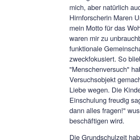
mich, aber natürlich au
Hirnforscherin Maren U
mein Motto für das Woh
waren mir zu unbrauchba
funktionale Gemeinscha
zweckfokusiert. So bli
"Menschenversuch" habe
Versuchsobjekt gemach
Liebe wegen. Die Kinder
Einschulung freudig sag
dann alles fragen!" wu
beschäftigen wird.
Die Grundschulzeit habe