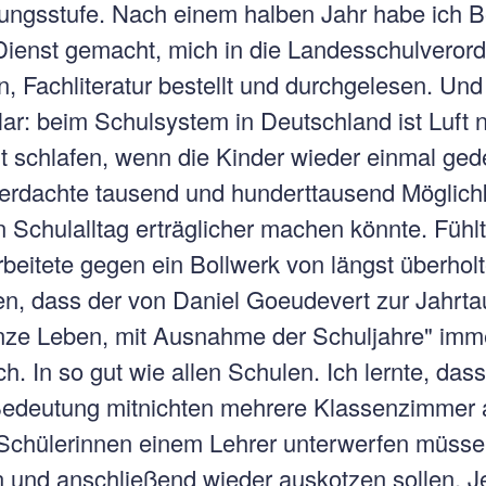
ungsstufe. Nach einem halben Jahr habe ich 
Dienst gemacht, mich in die Landesschulveror
 Fachliteratur bestellt und durchgelesen. Und
lar: beim Schulsystem in Deutschland ist Luft 
ht schlafen, wenn die Kinder wieder einmal ge
erdachte tausend und hunderttausend Möglich
n Schulalltag erträglicher machen könnte. Füh
rbeitete gegen ein Bollwerk von längst überhol
ieren, dass der von Daniel Goeudevert zur Jah
anze Leben, mit Ausnahme der Schuljahre" im
ch. In so gut wie allen Schulen. Ich lernte, das
Bedeutung mitnichten mehrere Klassenzimmer a
e Schülerinnen einem Lehrer unterwerfen müss
 und anschließend wieder auskotzen sollen. Je 